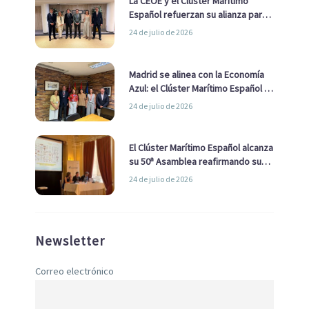
La CEOE y el Clúster Marítimo
Español refuerzan su alianza para
impulsar una estrategia Nacional
24 de julio de 2026
de Economía Azul
Madrid se alinea con la Economía
Azul: el Clúster Marítimo Español y
la Real Liga Naval avanzan alianzas
24 de julio de 2026
con el Ayuntamiento
El Clúster Marítimo Español alcanza
su 50ª Asamblea reafirmando su
liderazgo en la Economía Azul
24 de julio de 2026
Newsletter
Correo electrónico