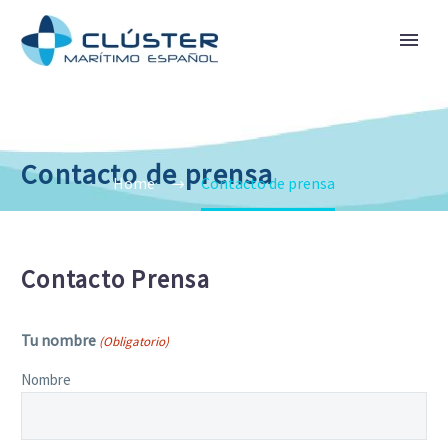
Contacto de prensa
Home
Contacto de prensa
Contacto Prensa
Tu nombre
(Obligatorio)
Nombre