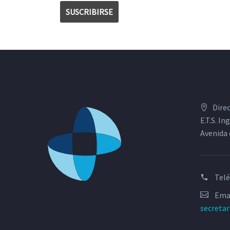
Dire
E.T.S. I
Avenida 
Tel
Emai
secreta