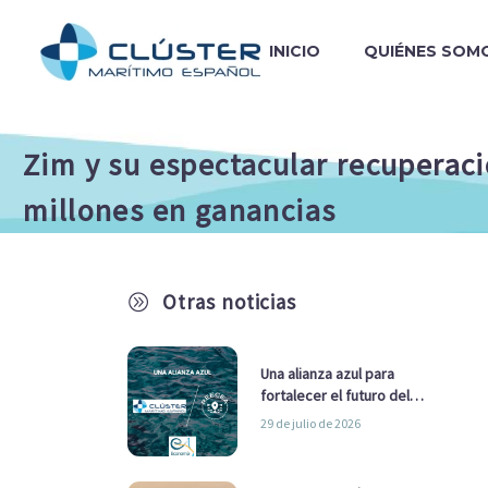
INICIO
QUIÉNES SOM
Zim y su espectacular recuperac
millones en ganancias
Otras noticias
A
Una alianza azul para
fortalecer el futuro del
sector marítimo
29 de julio de 2026