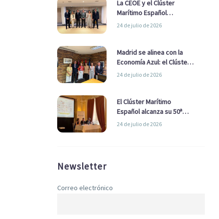
La CEOE y el Clúster
Marítimo Español
refuerzan su alianza para
24 de julio de 2026
impulsar una estrategia
Nacional de Economía Azul
Madrid se alinea con la
Economía Azul: el Clúster
Marítimo Español y la Real
24 de julio de 2026
Liga Naval avanzan
alianzas con el
Ayuntamiento
El Clúster Marítimo
Español alcanza su 50ª
Asamblea reafirmando su
24 de julio de 2026
liderazgo en la Economía
Azul
Newsletter
Correo electrónico