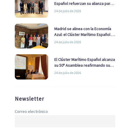
Español refuerzan su alianza para
impulsar una estrategia Nacional
24 de julio de 2026
de Economía Azul
Madrid se alinea con la Economía
Azul: el Clúster Marítimo Español y
la Real Liga Naval avanzan alianzas
24 de julio de 2026
con el Ayuntamiento
El Clúster Marítimo Español alcanza
su 50ª Asamblea reafirmando su
liderazgo en la Economía Azul
24 de julio de 2026
Newsletter
Correo electrónico