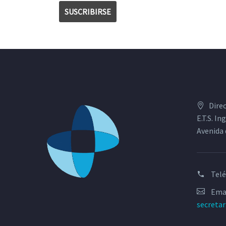
Dire
E.T.S. I
Avenida 
Tel
Emai
secreta