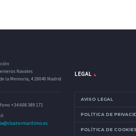
cción
ngenieros Navales
LEGAL
de la Memoria, 4 28040 Madrid
AVISO LEGAL
éfono
+34 608 389 171
POLÍTICA DE PRIVAC
l:
ria@clustermaritimo.es
POLÍTICA DE COOKIE