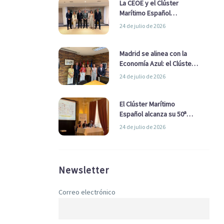
La CEOE y el Clúster
Marítimo Español
refuerzan su alianza para
24 de julio de 2026
impulsar una estrategia
Nacional de Economía Azul
Madrid se alinea con la
Economía Azul: el Clúster
Marítimo Español y la Real
24 de julio de 2026
Liga Naval avanzan
alianzas con el
Ayuntamiento
El Clúster Marítimo
Español alcanza su 50ª
Asamblea reafirmando su
24 de julio de 2026
liderazgo en la Economía
Azul
Newsletter
Correo electrónico