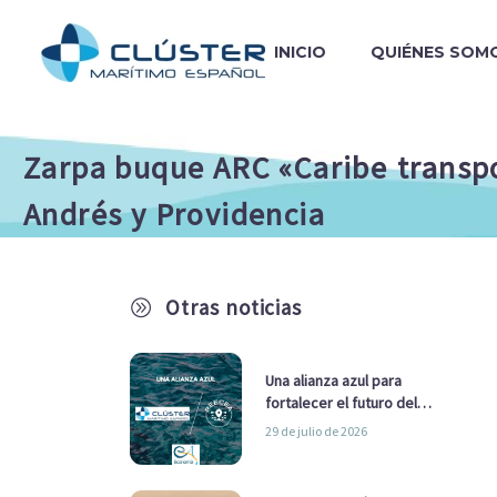
INICIO
QUIÉNES SOM
Zarpa buque ARC «Caribe transp
Andrés y Providencia
Otras noticias
A
Una alianza azul para
fortalecer el futuro del
sector marítimo
29 de julio de 2026