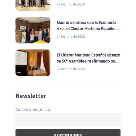
impulsar una estrategia Nacional
24 de julio de 2026
de Economía Azul
Madrid se alinea con la Economía
Azul: el Clúster Marítimo Español y
la Real Liga Naval avanzan alianzas
24 de julio de 2026
con el Ayuntamiento
El Clúster Marítimo Español alcanza
su 50ª Asamblea reafirmando su
liderazgo en la Economía Azul
24 de julio de 2026
Newsletter
Correo electrónico