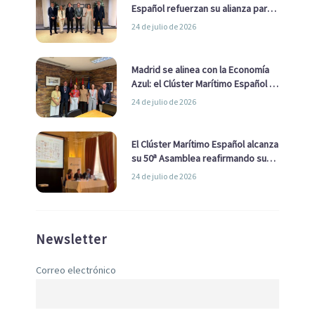
Español refuerzan su alianza para
impulsar una estrategia Nacional
24 de julio de 2026
de Economía Azul
Madrid se alinea con la Economía
Azul: el Clúster Marítimo Español y
la Real Liga Naval avanzan alianzas
24 de julio de 2026
con el Ayuntamiento
El Clúster Marítimo Español alcanza
su 50ª Asamblea reafirmando su
liderazgo en la Economía Azul
24 de julio de 2026
Newsletter
Correo electrónico