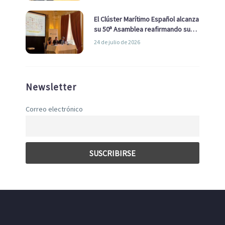
El Clúster Marítimo Español alcanza
su 50ª Asamblea reafirmando su
liderazgo en la Economía Azul
24 de julio de 2026
Newsletter
Correo electrónico