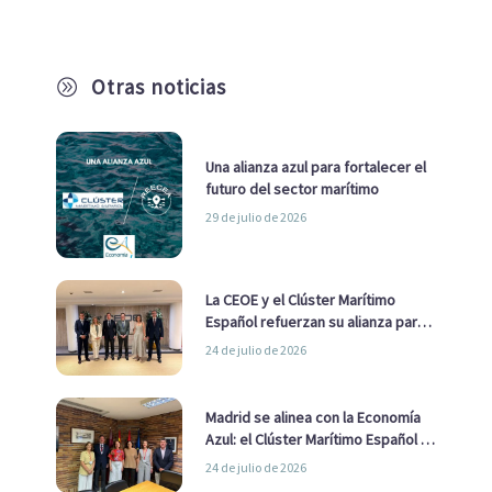
Otras noticias
A
Una alianza azul para fortalecer el
futuro del sector marítimo
29 de julio de 2026
La CEOE y el Clúster Marítimo
Español refuerzan su alianza para
impulsar una estrategia Nacional
24 de julio de 2026
de Economía Azul
Madrid se alinea con la Economía
Azul: el Clúster Marítimo Español y
la Real Liga Naval avanzan alianzas
24 de julio de 2026
con el Ayuntamiento