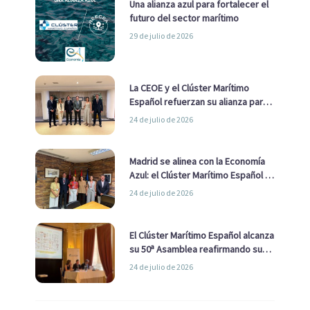
Una alianza azul para fortalecer el
futuro del sector marítimo
29 de julio de 2026
La CEOE y el Clúster Marítimo
Español refuerzan su alianza para
impulsar una estrategia Nacional
24 de julio de 2026
de Economía Azul
Madrid se alinea con la Economía
Azul: el Clúster Marítimo Español y
la Real Liga Naval avanzan alianzas
24 de julio de 2026
con el Ayuntamiento
El Clúster Marítimo Español alcanza
su 50ª Asamblea reafirmando su
liderazgo en la Economía Azul
24 de julio de 2026