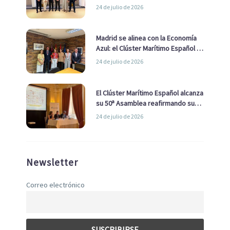
impulsar una estrategia Nacional
24 de julio de 2026
de Economía Azul
Madrid se alinea con la Economía
Azul: el Clúster Marítimo Español y
la Real Liga Naval avanzan alianzas
24 de julio de 2026
con el Ayuntamiento
El Clúster Marítimo Español alcanza
su 50ª Asamblea reafirmando su
liderazgo en la Economía Azul
24 de julio de 2026
Newsletter
Correo electrónico