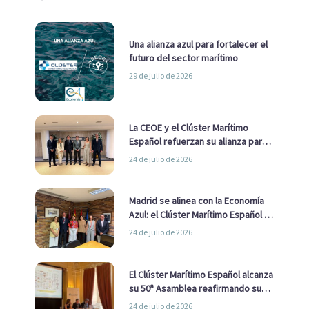
Una alianza azul para fortalecer el
futuro del sector marítimo
29 de julio de 2026
La CEOE y el Clúster Marítimo
Español refuerzan su alianza para
impulsar una estrategia Nacional
24 de julio de 2026
de Economía Azul
Madrid se alinea con la Economía
Azul: el Clúster Marítimo Español y
la Real Liga Naval avanzan alianzas
24 de julio de 2026
con el Ayuntamiento
El Clúster Marítimo Español alcanza
su 50ª Asamblea reafirmando su
liderazgo en la Economía Azul
24 de julio de 2026