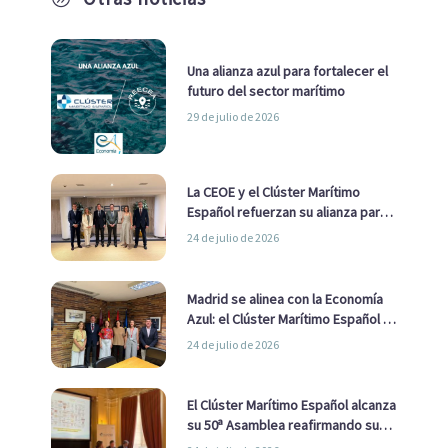
Una alianza azul para fortalecer el
futuro del sector marítimo
29 de julio de 2026
La CEOE y el Clúster Marítimo
Español refuerzan su alianza para
impulsar una estrategia Nacional
24 de julio de 2026
de Economía Azul
Madrid se alinea con la Economía
Azul: el Clúster Marítimo Español y
la Real Liga Naval avanzan alianzas
24 de julio de 2026
con el Ayuntamiento
El Clúster Marítimo Español alcanza
su 50ª Asamblea reafirmando su
liderazgo en la Economía Azul