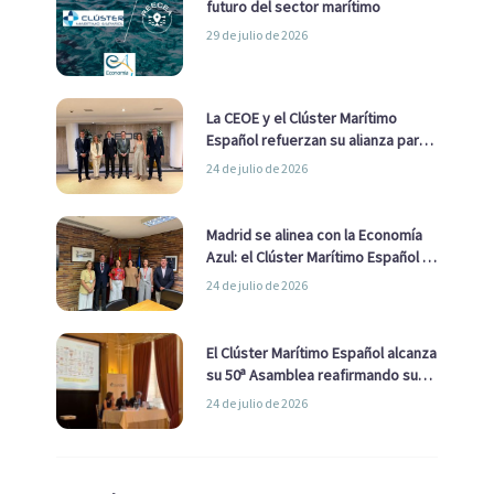
futuro del sector marítimo
29 de julio de 2026
La CEOE y el Clúster Marítimo
Español refuerzan su alianza para
impulsar una estrategia Nacional
24 de julio de 2026
de Economía Azul
Madrid se alinea con la Economía
Azul: el Clúster Marítimo Español y
la Real Liga Naval avanzan alianzas
24 de julio de 2026
con el Ayuntamiento
El Clúster Marítimo Español alcanza
su 50ª Asamblea reafirmando su
liderazgo en la Economía Azul
24 de julio de 2026