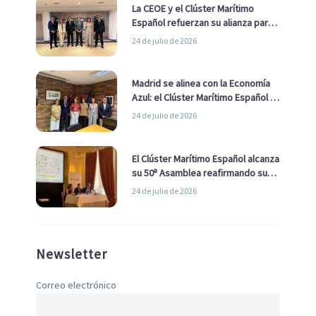
La CEOE y el Clúster Marítimo
Español refuerzan su alianza para
impulsar una estrategia Nacional
24 de julio de 2026
de Economía Azul
Madrid se alinea con la Economía
Azul: el Clúster Marítimo Español y
la Real Liga Naval avanzan alianzas
24 de julio de 2026
con el Ayuntamiento
El Clúster Marítimo Español alcanza
su 50ª Asamblea reafirmando su
liderazgo en la Economía Azul
24 de julio de 2026
Newsletter
Correo electrónico