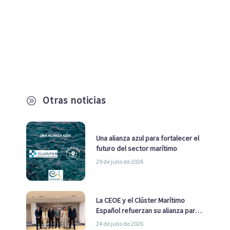
Otras noticias
A
Una alianza azul para fortalecer el
futuro del sector marítimo
29 de julio de 2026
La CEOE y el Clúster Marítimo
Español refuerzan su alianza para
impulsar una estrategia Nacional
24 de julio de 2026