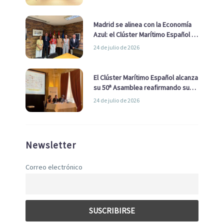
de Economía Azul
Madrid se alinea con la Economía
Azul: el Clúster Marítimo Español y
la Real Liga Naval avanzan alianzas
24 de julio de 2026
con el Ayuntamiento
El Clúster Marítimo Español alcanza
su 50ª Asamblea reafirmando su
liderazgo en la Economía Azul
24 de julio de 2026
Newsletter
Correo electrónico