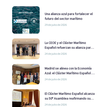
Una alianza azul para fortalecer el
futuro del sector marítimo
29 de julio de 2026
La CEOE y el Clúster Marítimo
Español refuerzan su alianza para
impulsar una estrategia Nacional
24 de julio de 2026
de Economía Azul
Madrid se alinea con la Economía
Azul: el Clúster Marítimo Español y
la Real Liga Naval avanzan alianzas
24 de julio de 2026
con el Ayuntamiento
El Clúster Marítimo Español alcanza
su 50ª Asamblea reafirmando su
liderazgo en la Economía Azul
24 de julio de 2026