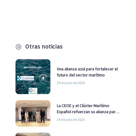
Otras noticias
A
Una alianza azul para fortalecer el
futuro del sector marítimo
29 de julio de 2026
La CEOE y el Clúster Marítimo
Español refuerzan su alianza para
impulsar una estrategia Nacional
24 de julio de 2026
de Economía Azul