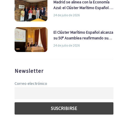
Madrid se alinea con la Economía
Azul: el Clúster Marítimo Español y
la Real Liga Naval avanzan alianzas
24 de julio de 2026
con el Ayuntamiento
El Clúster Marítimo Español alcanza
su 50ª Asamblea reafirmando su
liderazgo en la Economía Azul
24 de julio de 2026
Newsletter
Correo electrónico