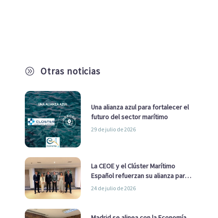
Otras noticias
A
Una alianza azul para fortalecer el
futuro del sector marítimo
29 de julio de 2026
La CEOE y el Clúster Marítimo
Español refuerzan su alianza para
impulsar una estrategia Nacional
24 de julio de 2026
de Economía Azul
Madrid se alinea con la Economía