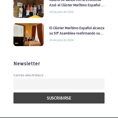
Azul: el Clúster Marítimo Español y
la Real Liga Naval avanzan alianzas
24 de julio de 2026
con el Ayuntamiento
El Clúster Marítimo Español alcanza
su 50ª Asamblea reafirmando su
liderazgo en la Economía Azul
24 de julio de 2026
Newsletter
Correo electrónico