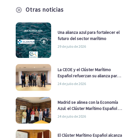
Otras noticias
A
Una alianza azul para fortalecer el
futuro del sector marítimo
29 de julio de 2026
La CEOE y el Clúster Marítimo
Español refuerzan su alianza para
impulsar una estrategia Nacional
24 de julio de 2026
de Economía Azul
Madrid se alinea con la Economía
Azul: el Clúster Marítimo Español y
la Real Liga Naval avanzan alianzas
24 de julio de 2026
con el Ayuntamiento
El Clúster Marítimo Español alcanza