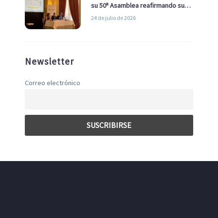
su 50ª Asamblea reafirmando su
liderazgo en la Economía Azul
24 de julio de 2026
Newsletter
Correo electrónico