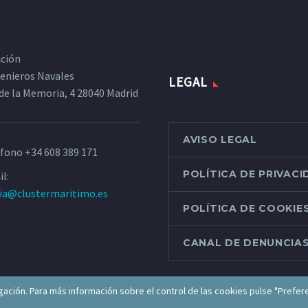
cción
ngenieros Navales
LEGAL
de la Memoria, 4 28040 Madrid
AVISO LEGAL
éfono
+34 608 389 171
POLÍTICA DE PRIVAC
l:
ria@clustermaritimo.es
POLÍTICA DE COOKIE
CANAL DE DENUNCIA
ación. Para más información sobre el control de las cookies pulse "Prefer