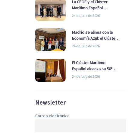
La CEOE y el Clúster
Marítimo Español
refuerzan su alianza para
24 de julio de 2026
impulsar una estrategia
Nacional de Economía Azul
Madrid se alinea con la
Economía Azul: el Clúster
Marítimo Español y la Real
24 de julio de 2026
Liga Naval avanzan
alianzas con el
Ayuntamiento
El Clúster Marítimo
Español alcanza su 50ª
Asamblea reafirmando su
24 de julio de 2026
liderazgo en la Economía
Azul
Newsletter
Correo electrónico