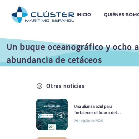
INICIO
QUIÉNES SOM
Un buque oceanográfico y ocho av
abundancia de cetáceos
Otras noticias
A
Una alianza azul para
fortalecer el futuro del
sector marítimo
29 de julio de 2026