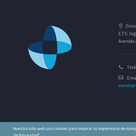
Dire
E.T.S. I
Avenida 
Tel
Emai
secreta
Nuestra sitio web usa cookies para mejorar su experiencia de naveg
de Privacidad".