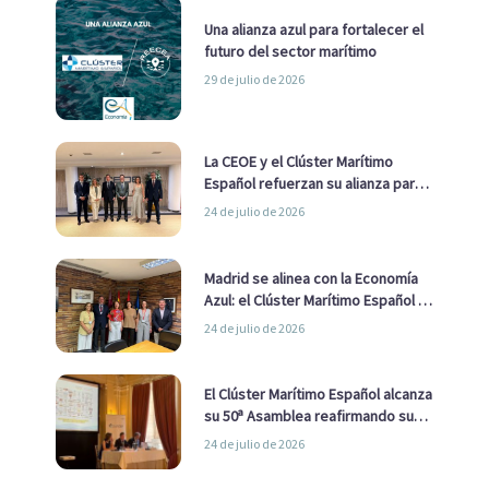
Una alianza azul para fortalecer el
futuro del sector marítimo
29 de julio de 2026
La CEOE y el Clúster Marítimo
Español refuerzan su alianza para
impulsar una estrategia Nacional
24 de julio de 2026
de Economía Azul
Madrid se alinea con la Economía
Azul: el Clúster Marítimo Español y
la Real Liga Naval avanzan alianzas
24 de julio de 2026
con el Ayuntamiento
El Clúster Marítimo Español alcanza
su 50ª Asamblea reafirmando su
liderazgo en la Economía Azul
24 de julio de 2026