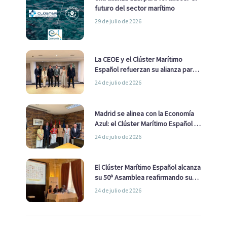
futuro del sector marítimo
29 de julio de 2026
La CEOE y el Clúster Marítimo
Español refuerzan su alianza para
impulsar una estrategia Nacional
24 de julio de 2026
de Economía Azul
Madrid se alinea con la Economía
Azul: el Clúster Marítimo Español y
la Real Liga Naval avanzan alianzas
24 de julio de 2026
con el Ayuntamiento
El Clúster Marítimo Español alcanza
su 50ª Asamblea reafirmando su
liderazgo en la Economía Azul
24 de julio de 2026