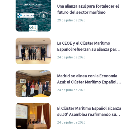
Una alianza azul para fortalecer el
futuro del sector marítimo
29 de julio de 2026
La CEOE y el Clúster Marítimo
Español refuerzan su alianza para
impulsar una estrategia Nacional
24 de julio de 2026
de Economía Azul
Madrid se alinea con la Economía
Azul: el Clúster Marítimo Español y
la Real Liga Naval avanzan alianzas
24 de julio de 2026
con el Ayuntamiento
El Clúster Marítimo Español alcanza
su 50ª Asamblea reafirmando su
liderazgo en la Economía Azul
24 de julio de 2026