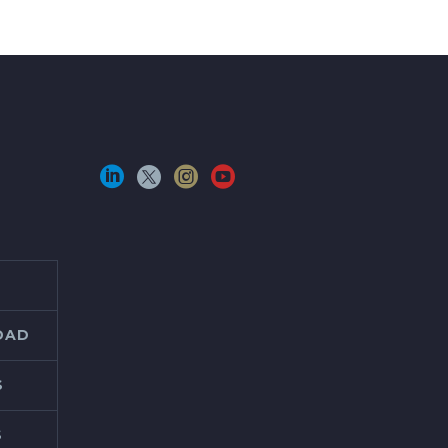
IDAD
S
S