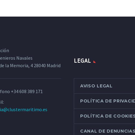
cción
ngenieros Navales
LEGAL
de la Memoria, 4 28040 Madrid
AVISO LEGAL
éfono
+34 608 389 171
POLÍTICA DE PRIVAC
l:
ria@clustermaritimo.es
POLÍTICA DE COOKIE
CANAL DE DENUNCIA