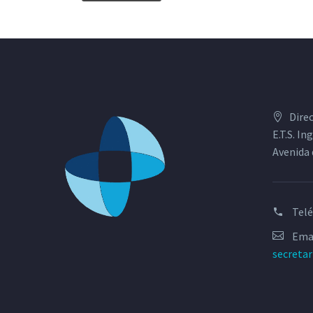
Dire
E.T.S. I
Avenida 
Tel
Emai
secreta