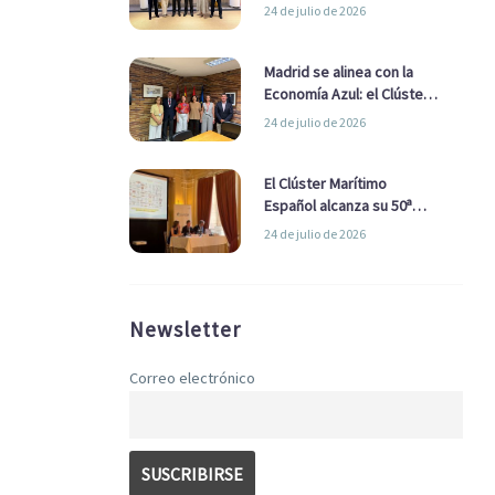
refuerzan su alianza para
24 de julio de 2026
impulsar una estrategia
Nacional de Economía Azul
Madrid se alinea con la
Economía Azul: el Clúster
Marítimo Español y la Real
24 de julio de 2026
Liga Naval avanzan
alianzas con el
Ayuntamiento
El Clúster Marítimo
Español alcanza su 50ª
Asamblea reafirmando su
24 de julio de 2026
liderazgo en la Economía
Azul
Newsletter
Correo electrónico