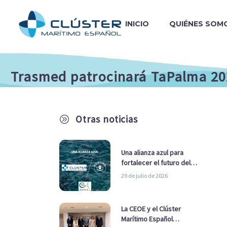
INICIO
QUIÉNES SOM
Trasmed patrocinará TaPalma 20
Otras noticias
A
Una alianza azul para
fortalecer el futuro del
sector marítimo
29 de julio de 2026
La CEOE y el Clúster
Marítimo Español