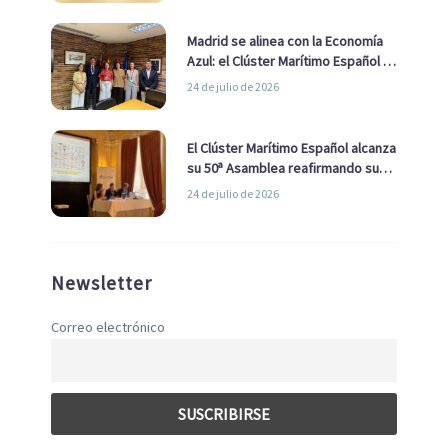
Madrid se alinea con la Economía
Azul: el Clúster Marítimo Español y
la Real Liga Naval avanzan alianzas
24 de julio de 2026
con el Ayuntamiento
El Clúster Marítimo Español alcanza
su 50ª Asamblea reafirmando su
liderazgo en la Economía Azul
24 de julio de 2026
Newsletter
Correo electrónico