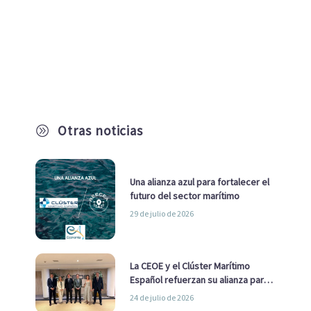
Otras noticias
A
Una alianza azul para fortalecer el
futuro del sector marítimo
29 de julio de 2026
La CEOE y el Clúster Marítimo
Español refuerzan su alianza para
impulsar una estrategia Nacional
24 de julio de 2026
de Economía Azul