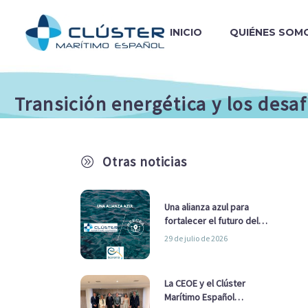
INICIO
QUIÉNES SOM
Transición energética y los desa
Otras noticias
A
Una alianza azul para
fortalecer el futuro del
sector marítimo
29 de julio de 2026
La CEOE y el Clúster
Marítimo Español