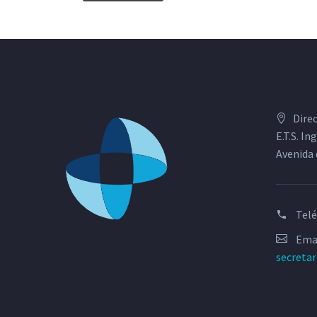
Dire
E.T.S. I
Avenida 
Tel
Emai
secreta