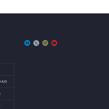
IDAD
S
S