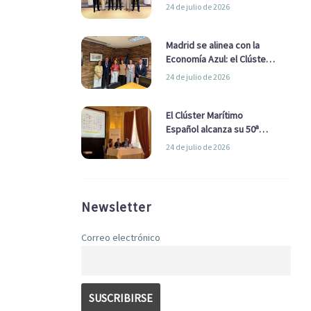
refuerzan su alianza para
24 de julio de 2026
impulsar una estrategia
Nacional de Economía Azul
Madrid se alinea con la
Economía Azul: el Clúster
Marítimo Español y la Real
24 de julio de 2026
Liga Naval avanzan
alianzas con el
Ayuntamiento
El Clúster Marítimo
Español alcanza su 50ª
Asamblea reafirmando su
24 de julio de 2026
liderazgo en la Economía
Azul
Newsletter
Correo electrónico