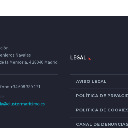
cción
ngenieros Navales
LEGAL
de la Memoria, 4 28040 Madrid
AVISO LEGAL
éfono
+34 608 389 171
POLÍTICA DE PRIVAC
l:
ria@clustermaritimo.es
POLÍTICA DE COOKIE
CANAL DE DENUNCIA