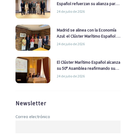
Español refuerzan su alianza para
impulsar una estrategia Nacional
24 de julio de 2026
de Economía Azul
Madrid se alinea con la Economía
Azul: el Clúster Marítimo Español y
la Real Liga Naval avanzan alianzas
24 de julio de 2026
con el Ayuntamiento
El Clúster Marítimo Español alcanza
su 50ª Asamblea reafirmando su
liderazgo en la Economía Azul
24 de julio de 2026
Newsletter
Correo electrónico