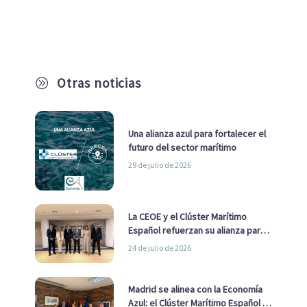
Otras noticias
A
Una alianza azul para fortalecer el
futuro del sector marítimo
29 de julio de 2026
La CEOE y el Clúster Marítimo
Español refuerzan su alianza para
impulsar una estrategia Nacional
24 de julio de 2026
de Economía Azul
Madrid se alinea con la Economía
Azul: el Clúster Marítimo Español y