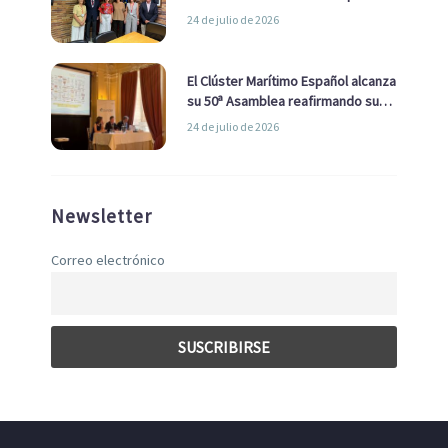
la Real Liga Naval avanzan alianzas
24 de julio de 2026
con el Ayuntamiento
El Clúster Marítimo Español alcanza
su 50ª Asamblea reafirmando su
liderazgo en la Economía Azul
24 de julio de 2026
Newsletter
Correo electrónico