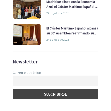
Madrid se alinea con la Economía
Azul: el Clúster Marítimo Español y
la Real Liga Naval avanzan alianzas
24 de julio de 2026
con el Ayuntamiento
El Clúster Marítimo Español alcanza
su 50ª Asamblea reafirmando su
liderazgo en la Economía Azul
24 de julio de 2026
Newsletter
Correo electrónico