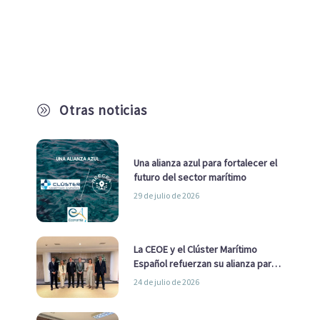
Otras noticias
A
Una alianza azul para fortalecer el
futuro del sector marítimo
29 de julio de 2026
La CEOE y el Clúster Marítimo
Español refuerzan su alianza para
impulsar una estrategia Nacional
24 de julio de 2026
de Economía Azul