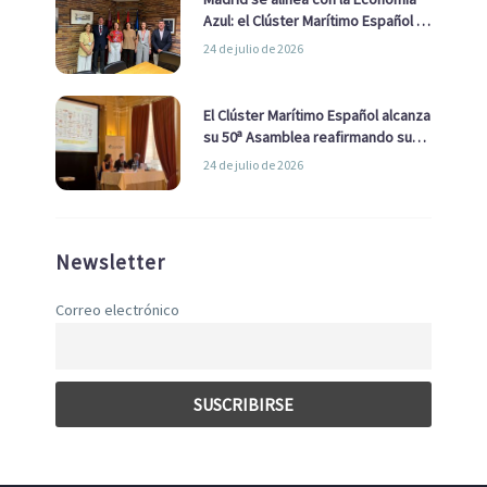
Azul: el Clúster Marítimo Español y
la Real Liga Naval avanzan alianzas
24 de julio de 2026
con el Ayuntamiento
El Clúster Marítimo Español alcanza
su 50ª Asamblea reafirmando su
liderazgo en la Economía Azul
24 de julio de 2026
Newsletter
Correo electrónico