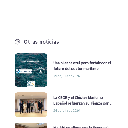
Otras noticias
A
Una alianza azul para fortalecer el
futuro del sector marítimo
29 de julio de 2026
La CEOE y el Clúster Marítimo
Español refuerzan su alianza para
impulsar una estrategia Nacional
24 de julio de 2026
de Economía Azul
Madrid se alinea con la Economía