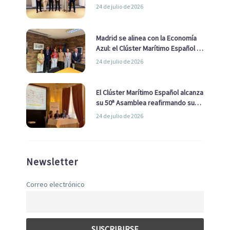
impulsar una estrategia Nacional
24 de julio de 2026
de Economía Azul
Madrid se alinea con la Economía
Azul: el Clúster Marítimo Español y
la Real Liga Naval avanzan alianzas
24 de julio de 2026
con el Ayuntamiento
El Clúster Marítimo Español alcanza
su 50ª Asamblea reafirmando su
liderazgo en la Economía Azul
24 de julio de 2026
Newsletter
Correo electrónico