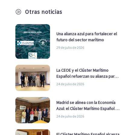
Otras noticias
A
Una alianza azul para fortalecer el
futuro del sector marítimo
29 de julio de 2026
La CEOE y el Clúster Marítimo
Español refuerzan su alianza para
impulsar una estrategia Nacional
24 de julio de 2026
de Economía Azul
Madrid se alinea con la Economía
Azul: el Clúster Marítimo Español y
la Real Liga Naval avanzan alianzas
24 de julio de 2026
con el Ayuntamiento
El Clúster Marítimo Español alcanza