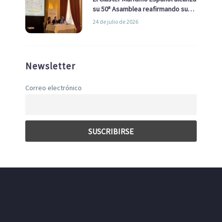
su 50ª Asamblea reafirmando su
liderazgo en la Economía Azul
24 de julio de 2026
Newsletter
Correo electrónico