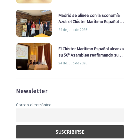
de Economía Azul
Madrid se alinea con la Economía
Azul: el Clúster Marítimo Español y
la Real Liga Naval avanzan alianzas
24 de julio de 2026
con el Ayuntamiento
El Clúster Marítimo Español alcanza
su 50ª Asamblea reafirmando su
liderazgo en la Economía Azul
24 de julio de 2026
Newsletter
Correo electrónico