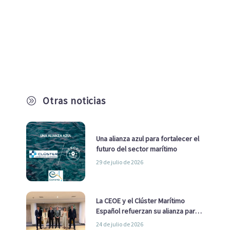
Otras noticias
A
Una alianza azul para fortalecer el
futuro del sector marítimo
29 de julio de 2026
La CEOE y el Clúster Marítimo
Español refuerzan su alianza para
impulsar una estrategia Nacional
24 de julio de 2026