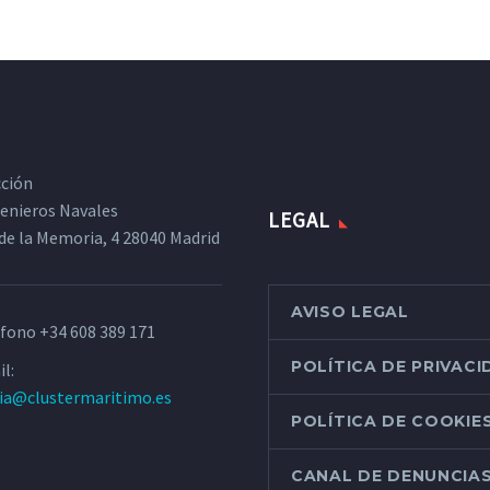
cción
ngenieros Navales
LEGAL
de la Memoria, 4 28040 Madrid
AVISO LEGAL
éfono
+34 608 389 171
POLÍTICA DE PRIVAC
l:
ria@clustermaritimo.es
POLÍTICA DE COOKIE
CANAL DE DENUNCIA