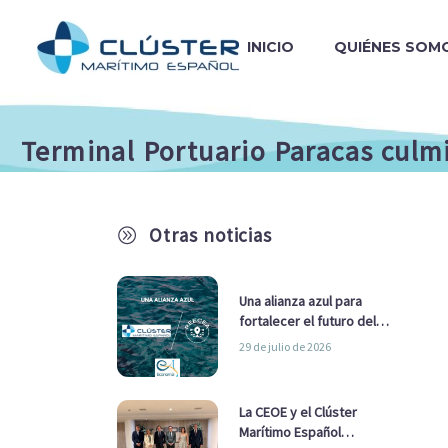
INICIO
QUIÉNES SOM
Terminal Portuario Paracas culm
Otras noticias
A
Una alianza azul para
fortalecer el futuro del
sector marítimo
29 de julio de 2026
La CEOE y el Clúster
Marítimo Español