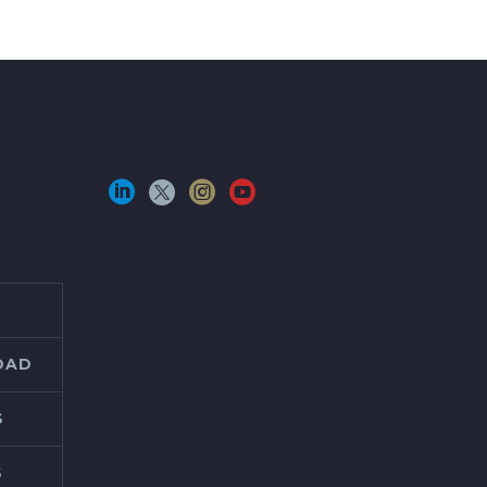
IDAD
S
S