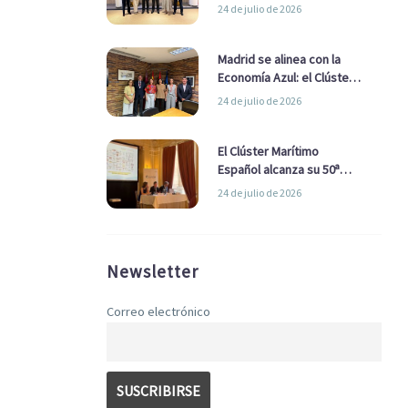
refuerzan su alianza para
24 de julio de 2026
impulsar una estrategia
Nacional de Economía Azul
Madrid se alinea con la
Economía Azul: el Clúster
Marítimo Español y la Real
24 de julio de 2026
Liga Naval avanzan
alianzas con el
Ayuntamiento
El Clúster Marítimo
Español alcanza su 50ª
Asamblea reafirmando su
24 de julio de 2026
liderazgo en la Economía
Azul
Newsletter
Correo electrónico