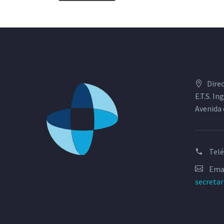
Dire
E.T.S. I
Avenida 
Tel
Emai
secreta