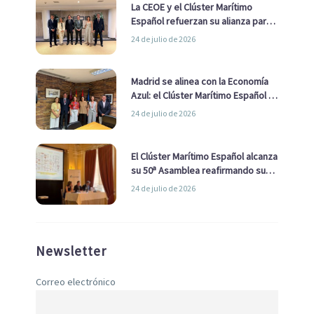
La CEOE y el Clúster Marítimo
Español refuerzan su alianza para
impulsar una estrategia Nacional
24 de julio de 2026
de Economía Azul
Madrid se alinea con la Economía
Azul: el Clúster Marítimo Español y
la Real Liga Naval avanzan alianzas
24 de julio de 2026
con el Ayuntamiento
El Clúster Marítimo Español alcanza
su 50ª Asamblea reafirmando su
liderazgo en la Economía Azul
24 de julio de 2026
Newsletter
Correo electrónico