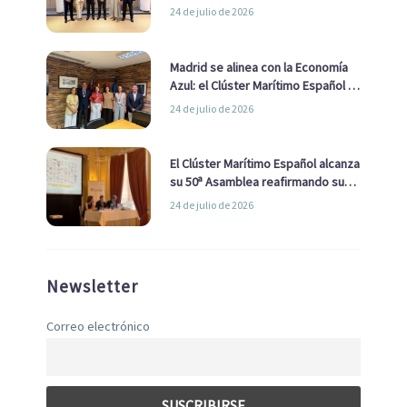
impulsar una estrategia Nacional
24 de julio de 2026
de Economía Azul
Madrid se alinea con la Economía
Azul: el Clúster Marítimo Español y
la Real Liga Naval avanzan alianzas
24 de julio de 2026
con el Ayuntamiento
El Clúster Marítimo Español alcanza
su 50ª Asamblea reafirmando su
liderazgo en la Economía Azul
24 de julio de 2026
Newsletter
Correo electrónico