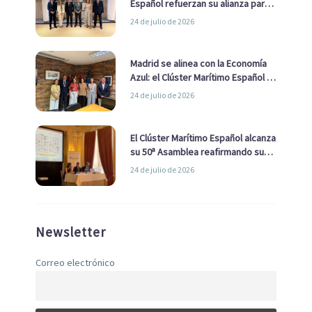
Español refuerzan su alianza para
impulsar una estrategia Nacional
24 de julio de 2026
de Economía Azul
Madrid se alinea con la Economía
Azul: el Clúster Marítimo Español y
la Real Liga Naval avanzan alianzas
24 de julio de 2026
con el Ayuntamiento
El Clúster Marítimo Español alcanza
su 50ª Asamblea reafirmando su
liderazgo en la Economía Azul
24 de julio de 2026
Newsletter
Correo electrónico