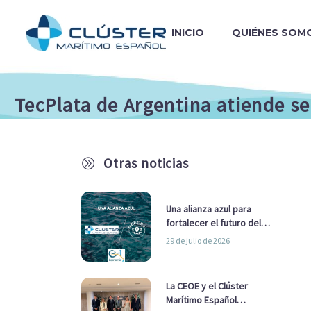
INICIO
QUIÉNES SOM
TecPlata de Argentina atiende s
Otras noticias
A
Una alianza azul para
fortalecer el futuro del
sector marítimo
29 de julio de 2026
La CEOE y el Clúster
Marítimo Español