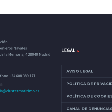
cción
ngenieros Navales
LEGAL
de la Memoria, 4 28040 Madrid
AVISO LEGAL
éfono
+34 608 389 171
POLÍTICA DE PRIVAC
l:
ria@clustermaritimo.es
POLÍTICA DE COOKIE
CANAL DE DENUNCIA