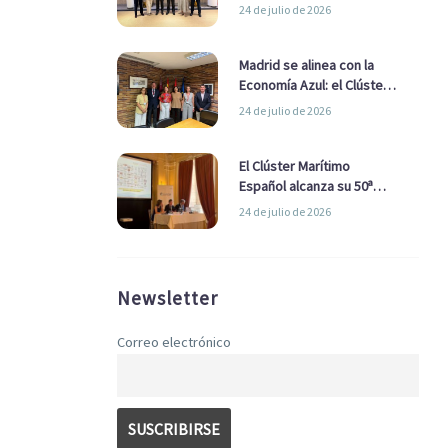
refuerzan su alianza para
24 de julio de 2026
impulsar una estrategia
Nacional de Economía Azul
Madrid se alinea con la
Economía Azul: el Clúster
Marítimo Español y la Real
24 de julio de 2026
Liga Naval avanzan
alianzas con el
Ayuntamiento
El Clúster Marítimo
Español alcanza su 50ª
Asamblea reafirmando su
24 de julio de 2026
liderazgo en la Economía
Azul
Newsletter
Correo electrónico