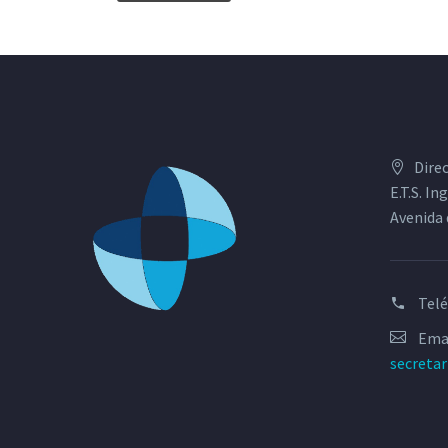
Dire
E.T.S. I
Avenida 
Tel
Emai
secreta