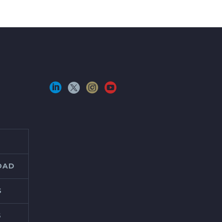
IDAD
S
S