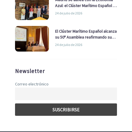
Azul: el Clúster Marítimo Español y
la Real Liga Naval avanzan alianzas
24 de julio de 2026
con el Ayuntamiento
El Clúster Marítimo Español alcanza
su 50ª Asamblea reafirmando su
liderazgo en la Economía Azul
24 de julio de 2026
Newsletter
Correo electrónico