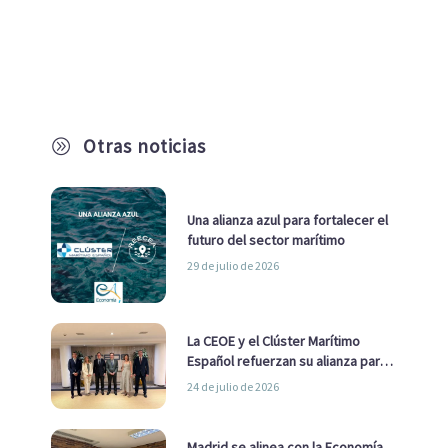
Otras noticias
A
Una alianza azul para fortalecer el
futuro del sector marítimo
29 de julio de 2026
La CEOE y el Clúster Marítimo
Español refuerzan su alianza para
impulsar una estrategia Nacional
24 de julio de 2026
de Economía Azul
Madrid se alinea con la Economía