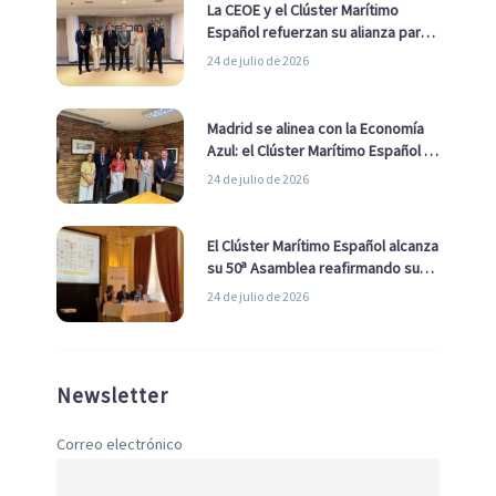
La CEOE y el Clúster Marítimo
Español refuerzan su alianza para
impulsar una estrategia Nacional
24 de julio de 2026
de Economía Azul
Madrid se alinea con la Economía
Azul: el Clúster Marítimo Español y
la Real Liga Naval avanzan alianzas
24 de julio de 2026
con el Ayuntamiento
El Clúster Marítimo Español alcanza
su 50ª Asamblea reafirmando su
liderazgo en la Economía Azul
24 de julio de 2026
Newsletter
Correo electrónico