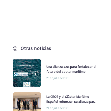
Otras noticias
A
Una alianza azul para fortalecer el
futuro del sector marítimo
29 de julio de 2026
La CEOE y el Clúster Marítimo
Español refuerzan su alianza para
impulsar una estrategia Nacional
24 de julio de 2026