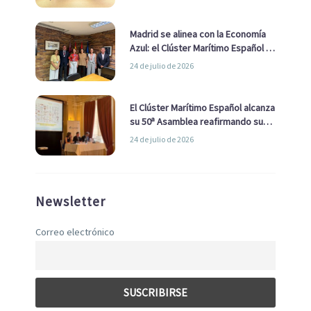
de Economía Azul
Madrid se alinea con la Economía
Azul: el Clúster Marítimo Español y
la Real Liga Naval avanzan alianzas
24 de julio de 2026
con el Ayuntamiento
El Clúster Marítimo Español alcanza
su 50ª Asamblea reafirmando su
liderazgo en la Economía Azul
24 de julio de 2026
Newsletter
Correo electrónico