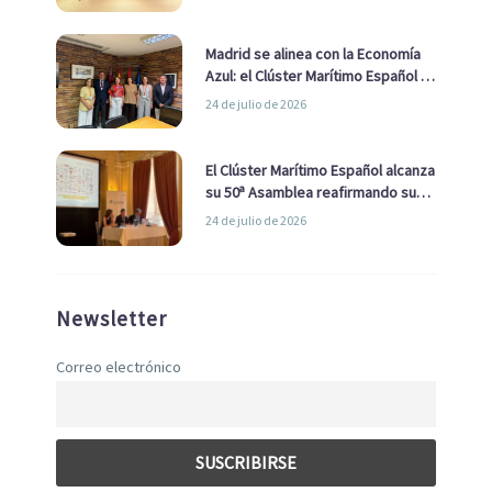
de Economía Azul
Madrid se alinea con la Economía
Azul: el Clúster Marítimo Español y
la Real Liga Naval avanzan alianzas
24 de julio de 2026
con el Ayuntamiento
El Clúster Marítimo Español alcanza
su 50ª Asamblea reafirmando su
liderazgo en la Economía Azul
24 de julio de 2026
Newsletter
Correo electrónico