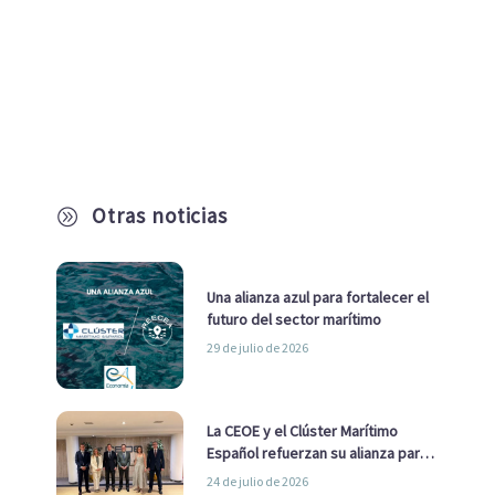
Otras noticias
A
Una alianza azul para fortalecer el
futuro del sector marítimo
29 de julio de 2026
La CEOE y el Clúster Marítimo
Español refuerzan su alianza para
impulsar una estrategia Nacional
24 de julio de 2026