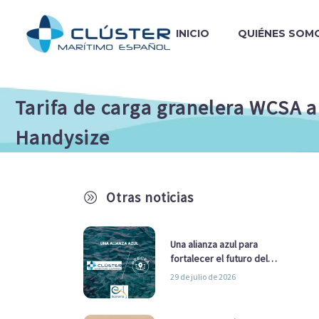
INICIO
QUIÉNES SOM
Tarifa de carga granelera WCSA a
Handysize
Otras noticias
A
Una alianza azul para
fortalecer el futuro del
sector marítimo
29 de julio de 2026