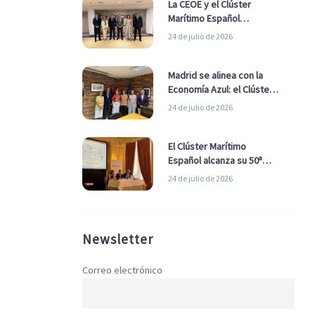
La CEOE y el Clúster
Marítimo Español
refuerzan su alianza para
24 de julio de 2026
impulsar una estrategia
Nacional de Economía Azul
Madrid se alinea con la
Economía Azul: el Clúster
Marítimo Español y la Real
24 de julio de 2026
Liga Naval avanzan
alianzas con el
Ayuntamiento
El Clúster Marítimo
Español alcanza su 50ª
Asamblea reafirmando su
24 de julio de 2026
liderazgo en la Economía
Azul
Newsletter
Correo electrónico