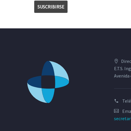
Dire
E.T.S. I
Avenida 
Tel
Emai
secreta