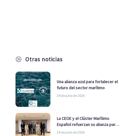
Otras noticias
A
Una alianza azul para fortalecer el
futuro del sector marítimo
29 de julio de 2026
La CEOE y el Clúster Marítimo
Español refuerzan su alianza para
impulsar una estrategia Nacional
24 de julio de 2026