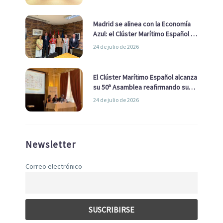
de Economía Azul
Madrid se alinea con la Economía
Azul: el Clúster Marítimo Español y
la Real Liga Naval avanzan alianzas
24 de julio de 2026
con el Ayuntamiento
El Clúster Marítimo Español alcanza
su 50ª Asamblea reafirmando su
liderazgo en la Economía Azul
24 de julio de 2026
Newsletter
Correo electrónico