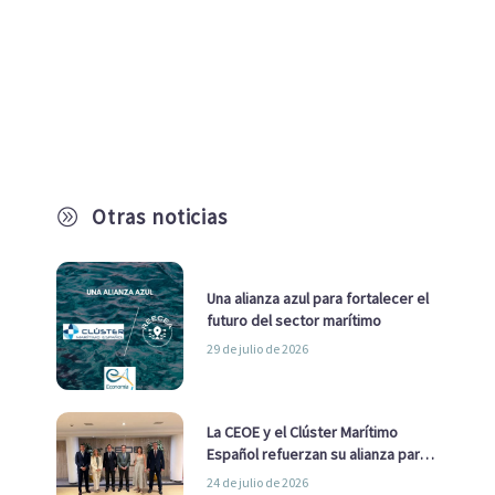
Otras noticias
A
Una alianza azul para fortalecer el
futuro del sector marítimo
29 de julio de 2026
La CEOE y el Clúster Marítimo
Español refuerzan su alianza para
impulsar una estrategia Nacional
24 de julio de 2026