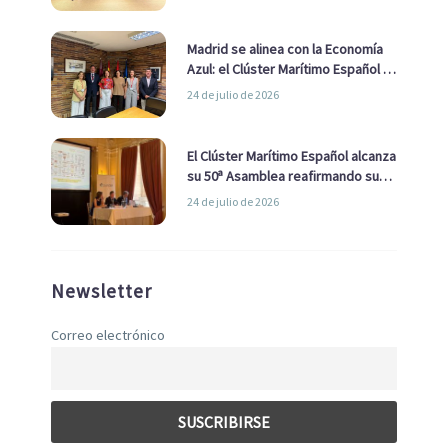
de Economía Azul
Madrid se alinea con la Economía
Azul: el Clúster Marítimo Español y
la Real Liga Naval avanzan alianzas
24 de julio de 2026
con el Ayuntamiento
El Clúster Marítimo Español alcanza
su 50ª Asamblea reafirmando su
liderazgo en la Economía Azul
24 de julio de 2026
Newsletter
Correo electrónico