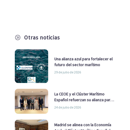
Otras noticias
A
Una alianza azul para fortalecer el
futuro del sector marítimo
29 de julio de 2026
La CEOE y el Clúster Marítimo
Español refuerzan su alianza para
impulsar una estrategia Nacional
24 de julio de 2026
de Economía Azul
Madrid se alinea con la Economía