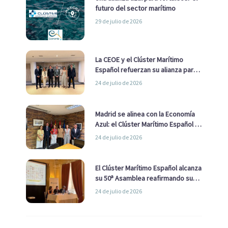
futuro del sector marítimo
29 de julio de 2026
La CEOE y el Clúster Marítimo
Español refuerzan su alianza para
impulsar una estrategia Nacional
24 de julio de 2026
de Economía Azul
Madrid se alinea con la Economía
Azul: el Clúster Marítimo Español y
la Real Liga Naval avanzan alianzas
24 de julio de 2026
con el Ayuntamiento
El Clúster Marítimo Español alcanza
su 50ª Asamblea reafirmando su
liderazgo en la Economía Azul
24 de julio de 2026