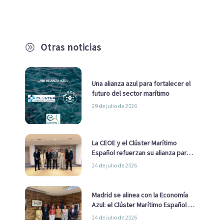
Otras noticias
A
Una alianza azul para fortalecer el
futuro del sector marítimo
29 de julio de 2026
La CEOE y el Clúster Marítimo
Español refuerzan su alianza para
impulsar una estrategia Nacional
24 de julio de 2026
de Economía Azul
Madrid se alinea con la Economía
Azul: el Clúster Marítimo Español y
la Real Liga Naval avanzan alianzas
24 de julio de 2026