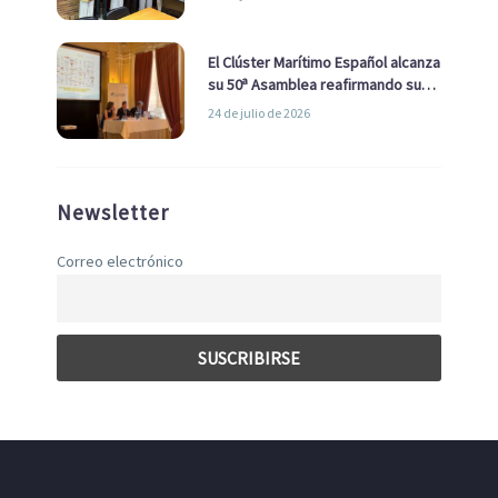
con el Ayuntamiento
El Clúster Marítimo Español alcanza
su 50ª Asamblea reafirmando su
liderazgo en la Economía Azul
24 de julio de 2026
Newsletter
Correo electrónico