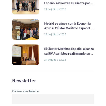
Español refuerzan su alianza para
impulsar una estrategia Nacional
24 de julio de 2026
de Economía Azul
Madrid se alinea con la Economía
Azul: el Clúster Marítimo Español y
la Real Liga Naval avanzan alianzas
24 de julio de 2026
con el Ayuntamiento
El Clúster Marítimo Español alcanza
su 50ª Asamblea reafirmando su
liderazgo en la Economía Azul
24 de julio de 2026
Newsletter
Correo electrónico