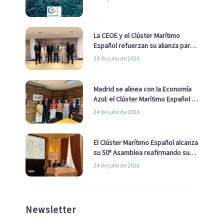
La CEOE y el Clúster Marítimo
Español refuerzan su alianza para
impulsar una estrategia Nacional
24 de julio de 2026
de Economía Azul
Madrid se alinea con la Economía
Azul: el Clúster Marítimo Español y
la Real Liga Naval avanzan alianzas
24 de julio de 2026
con el Ayuntamiento
El Clúster Marítimo Español alcanza
su 50ª Asamblea reafirmando su
liderazgo en la Economía Azul
24 de julio de 2026
Newsletter